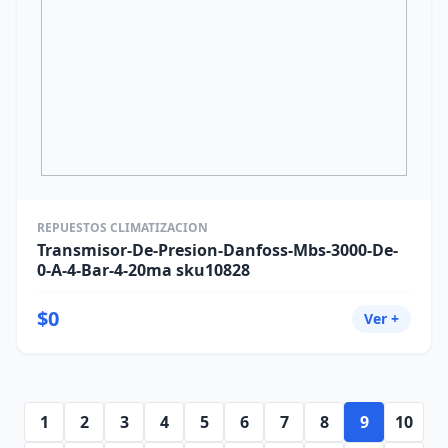
REPUESTOS CLIMATIZACION
Transmisor-De-Presion-Danfoss-Mbs-3000-De-
0-A-4-Bar-4-20ma sku10828
$0
Ver +
1
2
3
4
5
6
7
8
9
10