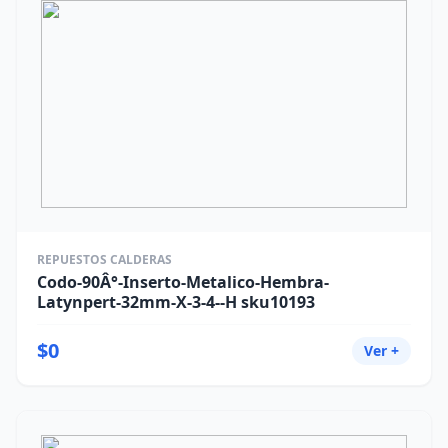
REPUESTOS CALDERAS
Codo-90Â°-Inserto-Metalico-Hembra-
Latynpert-32mm-X-3-4--H sku10193
$0
Ver +