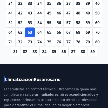
31
32
33
34
35
36
37
38
39
40
41
42
43
44
45
46
47
48
49
50
51
52
53
54
55
56
57
58
59
60
61
62
63
64
65
66
67
68
69
70
71
72
73
74
75
76
77
78
79
80
81
82
83
84
85
86
87
88
89
ClimatizacionRosariosario
Especialistas en confort térmico. Ofrecemos la gama más
completa en
calderas, radiadores, aires acondicionados y
repuestos
. Brindamos asesoramiento técnico profesional
para garantizar el clima ideal en tu hogar o empresa.