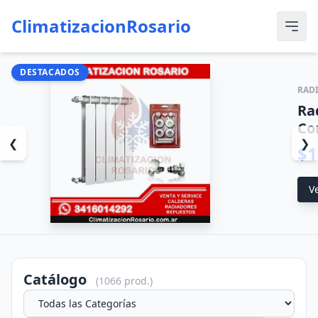
ClimatizacionRosario
DESTACADOS
RADIADORES
Radiador-Peisa-T5
Completo sku1104
❮
❯
$1.051.300
Ver Detalle
Catálogo
(1066 prod.)