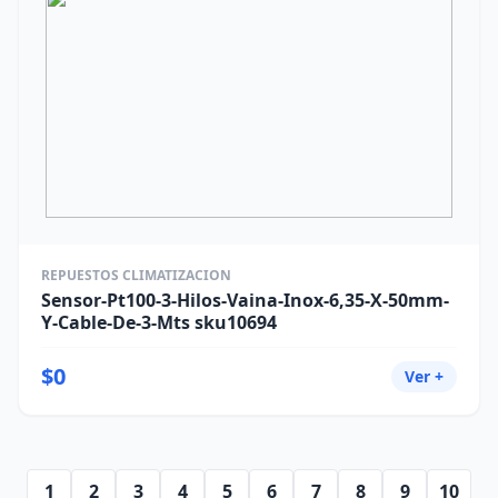
REPUESTOS CLIMATIZACION
Sensor-Pt100-3-Hilos-Vaina-Inox-6,35-X-50mm-
Y-Cable-De-3-Mts sku10694
$0
Ver +
1
2
3
4
5
6
7
8
9
10