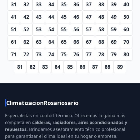
31
32
33
34
35
36
37
38
39
40
41
42
43
44
45
46
47
48
49
50
51
52
53
54
55
56
57
58
59
60
61
62
63
64
65
66
67
68
69
70
71
72
73
74
75
76
77
78
79
80
81
82
83
84
85
86
87
88
89
ClimatizacionRosariosario
Especialistas en confort térmico. Ofrecemos la gama más
completa en
calderas, radiadores, aires acondicionados y
repuestos
. Brindamos asesoramiento técnico profesional
para garantizar el clima ideal en tu hogar o empresa.