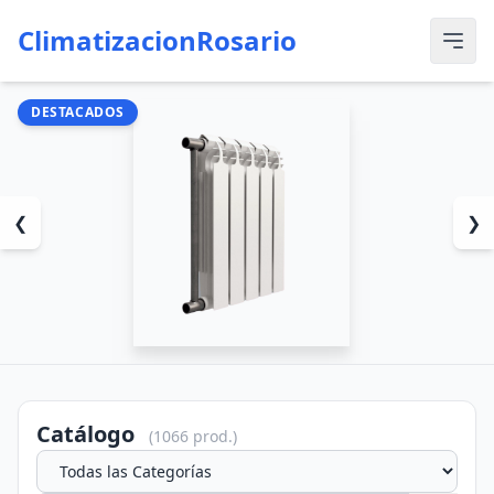
ClimatizacionRosario
DESTACADOS
RADIAD
Radi
Grou
❮
❯
$34
Ver D
Catálogo
(1066 prod.)