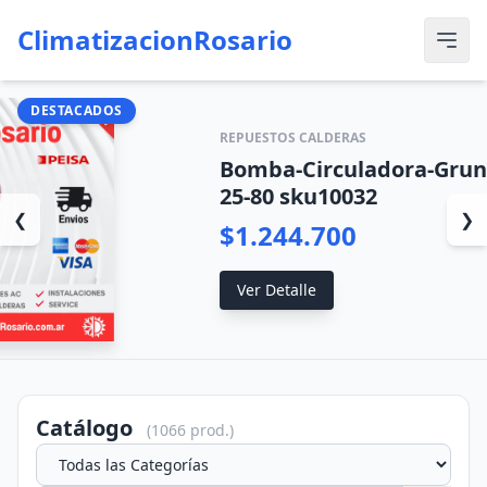
ClimatizacionRosario
DESTACADOS
REPUESTOS CALDERAS
Bomba-Circuladora-Grun
25-80 sku10032
❮
❯
$1.244.700
Ver Detalle
Catálogo
(1066 prod.)